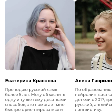
Курс состоит из 16 занятий
Екатерина Краснова
Алена Гаврило
Преподаю русский язык
По образованию 
Занятия в группе от 2 до 4 человек
более 5 лет. Могу объяснить
нейролингвистка
одну и ту же тему десятками
детьми с 2017, п
способов, это помогает мне
русский, английс
быстро ориентироваться и
лингвистику.