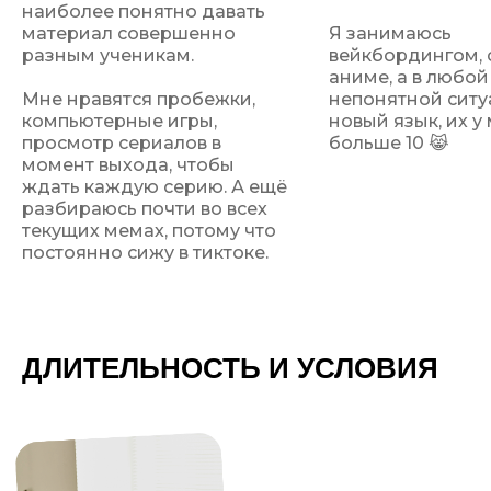
наиболее понятно давать
материал совершенно
Я занимаюсь
разным ученикам.
вейкбордингом,
аниме, а в любой
Мне нравятся пробежки,
непонятной ситу
компьютерные игры,
новый язык, их у
просмотр сериалов в
больше 10 😹
Стоимость курса — 240 евро
момент выхода, чтобы
(24 тысячи рублей)
ждать каждую серию. А ещё
разбираюсь почти во всех
текущих мемах, потому что
постоянно сижу в тиктоке.
ДЛИТЕЛЬНОСТЬ И УСЛОВИЯ
Приводи друга — получай скидку!
Запишите двух и более детей
и получите 10% скидку каждому!