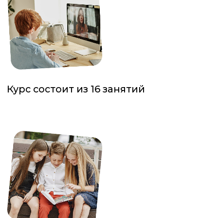
Смотреть расписание
в нашем Telegram-канале
Узнать подробности
Вопросы, предложения?
Напишите
нам.
И подпишитесь на нас
в
Telegram
и
Instagram
!
Публичная оферта
и
Политика
конфиденциальности