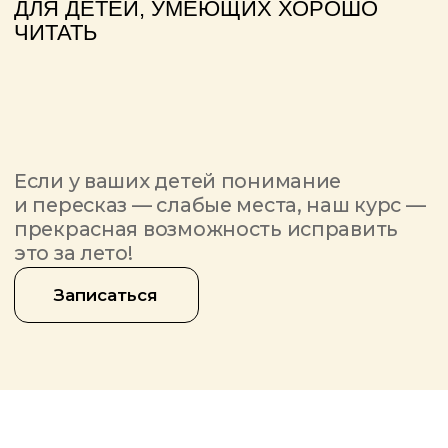
Если у ваших детей понимание
и пересказ — слабые места, наш курс —
прекрасная возможность исправить
это за лето!
Записаться
Пересказ текста — это навык, который
дает очень много пользы!
Развивается мышление, память,
совершенствуется речь, ребенок
учится последовательно и грамотно
излагать мысли. А это пригодится
не только в школе, согласны?
Записаться