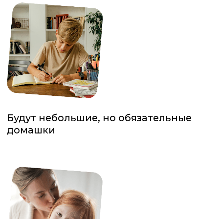
с 21 июля
понедельник
по 22 августа
среда
пятница
9:00
1 группа
время по
10:00
2 группа
Европе