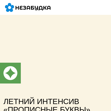
ЛЕТНИЙ ИНТЕНСИВ
«ПРОПИСНЫЕ БУКВЫ»
ДЛЯ ДЕТЕЙ 6
−12 ЛЕТ
Письмо – важная часть наших годовых
программ. Там мы учим и пишем
печатные буквы. А всех, кто готов к