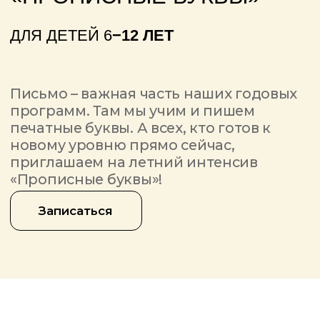
новому уровню прямо сейчас,
приглашаем на летний интенсив
«Прописные буквы»!
Записаться
В мире гаджетов и клавиатур
мы в Незабудке по-прежнему пишем
ручкой по бумаге. Все потому что это
очень полезно! Письмо от руки
активирует зоны мозга, которые
связаны с мышлением, памятью
и речью
Записаться