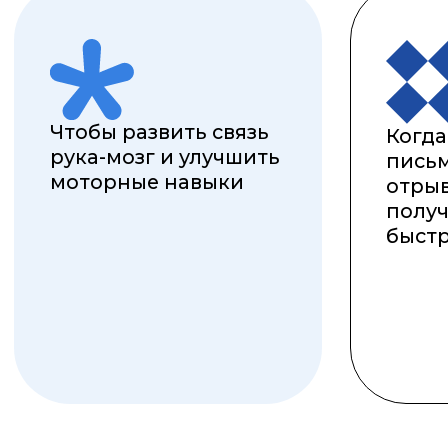
освоим русские прописные буквы
и соединения
обретём свой почерк
потренируем распознавание
разных шрифтов
разовьем моторные навыки
пообщаемся и немного поиграем
в приятной компании