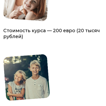
только 2
группы до 5
человек!
Перед занятиями нужно будет
распечатать рабочие листы!
Записаться