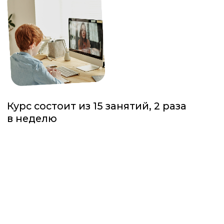
Приводи друга — получай скидку!
Запишите двух и более детей
и получите 10% скидку каждому!
Смотреть расписание
в нашем Telegram-канале
Узнать подробности
Вопросы, предложения?
Напишите
нам.
И подпишитесь на нас
в
Telegram
и
Instagram
!