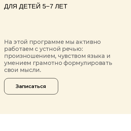
произношением, чувством языка и
умением грамотно формулировать
свои мысли.
Записаться
Курс подходит как малышам, которые
совершенствуют свои навыки устной
речи, так и детям-билингвам, которые
понимают русскую речь, но говорят
неуверенно и не всегда грамотно. А
еще такие занятия очень сильно
помогают в дальнейшем изучать язык
и предотвращают орфографические
ошибки!
Записаться