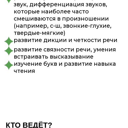
Прохор Гусев
Профессиональный актер и режиссер.
Участвовал в театральных проектах
в России, Германии и Норвегии.
Билингв. Более 10 лет работаю
с детьми.
В преподавании уделяю особое
внимание комплексной работе
с телом, эмоциями и мышлением.
На моих занятиях дети учатся
понимать себя и свои эмоции, владеть
голосом и телом, раскрывают
творческий потенциал.
КТО ВЕДЁТ?