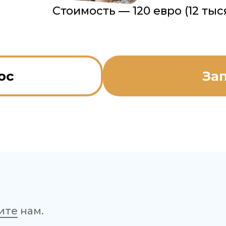
Стоимость — 120 евро (12 тыс
ос
За
ите
нам.