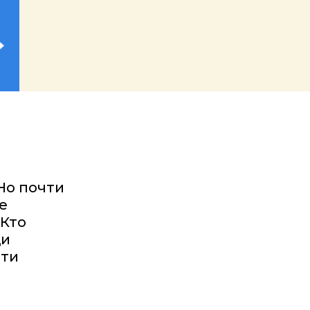
и
Но почти
е
 Кто
щи
эти