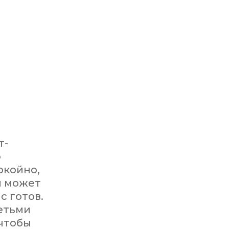
т-
ю
окойно,
й может
с готов.
детьми
 чтобы