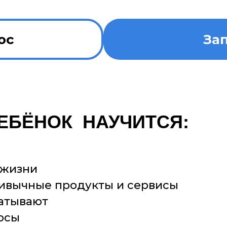
ос
За
ЕБЁНОК НАУЧИТСЯ:
 жизни
ривычные продукты и сервисы
батывают
осы