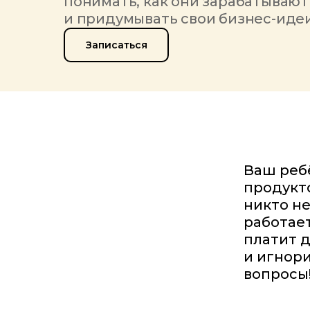
понимать, как они зарабатывают
и придумывать свои бизнес-иде
Записаться
Ваш реб
продукто
никто не
работает
платит 
и игнори
вопросы